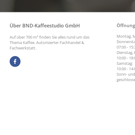
Über BND-Kaffeestudio GmbH
Öffnung
Montag, M
Auf über 700 m² finden Sie alles rund um das
Donnersta
Thema Kaffee. Autorisierter Fachhandel &
07:00 - 15
Fachwerkstatt.
Dienstag, 
10:00 - 18
Samstag:
10:00 - 14
Sonn- und
geschloss