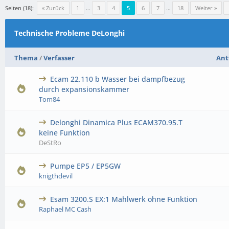
Seiten (18):
« Zurück
1
…
3
4
5
6
7
…
18
Weiter »
Technische Probleme DeLonghi
Thema
/
Verfasser
Ant
Ecam 22.110 b Wasser bei dampfbezug
0 Bewertung(en) - 0 von 5 durchschnittlich
1
2
3
4
5
durch expansionskammer
Tom84
Delonghi Dinamica Plus ECAM370.95.T
0 Bewertung(en) - 0 von 5 durchschnittlich
1
2
3
4
5
keine Funktion
DeStRo
Pumpe EP5 / EP5GW
0 Bewertung(en) - 0 von 5 durchschnittlich
1
2
3
4
5
knigthdevil
Esam 3200.S EX:1 Mahlwerk ohne Funktion
0 Bewertung(en) - 0 von 5 durchschnittlich
1
2
3
4
5
Raphael MC Cash