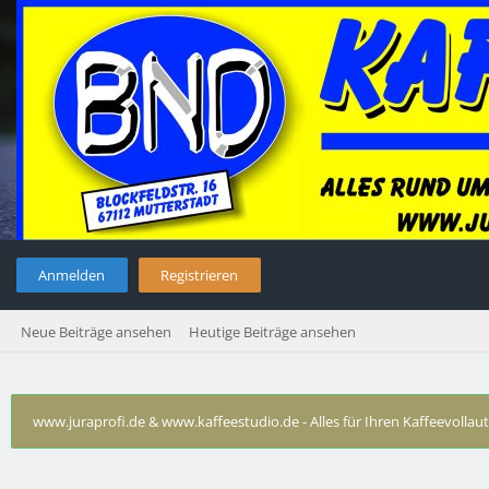
Anmelden
Registrieren
Neue Beiträge ansehen
Heutige Beiträge ansehen
www.juraprofi.de & www.kaffeestudio.de - Alles für Ihren Kaffeevolla
Technische Probleme DeLonghi