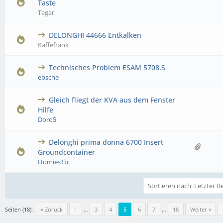
0 Bewertung(en) - 0 von 5 durchschnittlich
1
2
3
4
5
Taste
Tagar
DELONGHI 44666 Entkalken
0 Bewertung(en) - 0 von 5 durchschnittlich
1
2
3
4
5
Kaffefrank
Technisches Problem ESAM 5708.S
0 Bewertung(en) - 0 von 5 durchschnittlich
1
2
3
4
5
ebsche
Gleich fliegt der KVA aus dem Fenster
0 Bewertung(en) - 0 von 5 durchschnittlich
1
2
3
4
5
Hilfe
Doro5
Delonghi prima donna 6700 Insert
0 Bewertung(en) - 0 von 5 durchschnittlich
1
2
3
4
5
Groundcontainer
Homies1b
Seiten (18):
« Zurück
1
…
3
4
5
6
7
…
18
Weiter »