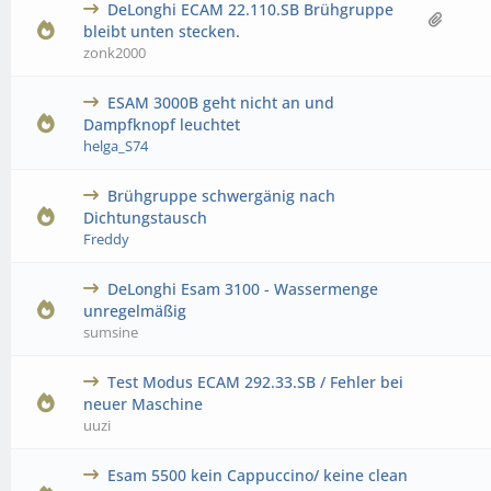
DeLonghi ECAM 22.110.SB Brühgruppe
0 Bewertung(en) - 0 von 5 durchschnittlich
1
2
3
4
5
bleibt unten stecken.
zonk2000
ESAM 3000B geht nicht an und
0 Bewertung(en) - 0 von 5 durchschnittlich
1
2
3
4
5
Dampfknopf leuchtet
helga_S74
Brühgruppe schwergänig nach
0 Bewertung(en) - 0 von 5 durchschnittlich
1
2
3
4
5
Dichtungstausch
Freddy
DeLonghi Esam 3100 - Wassermenge
0 Bewertung(en) - 0 von 5 durchschnittlich
1
2
3
4
5
unregelmäßig
sumsine
Test Modus ECAM 292.33.SB / Fehler bei
0 Bewertung(en) - 0 von 5 durchschnittlich
1
2
3
4
5
neuer Maschine
uuzi
Esam 5500 kein Cappuccino/ keine clean