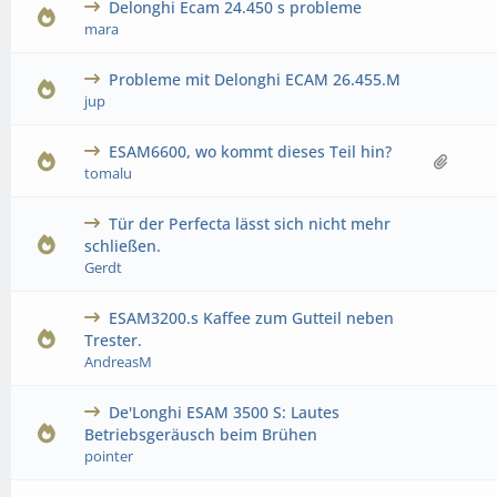
Delonghi Ecam 24.450 s probleme
0 Bewertung(en) - 0 von 5 durchschnittlich
1
2
3
4
5
mara
Probleme mit Delonghi ECAM 26.455.M
0 Bewertung(en) - 0 von 5 durchschnittlich
1
2
3
4
5
jup
ESAM6600, wo kommt dieses Teil hin?
0 Bewertung(en) - 0 von 5 durchschnittlich
1
2
3
4
5
tomalu
Tür der Perfecta lässt sich nicht mehr
0 Bewertung(en) - 0 von 5 durchschnittlich
1
2
3
4
5
schließen.
Gerdt
ESAM3200.s Kaffee zum Gutteil neben
0 Bewertung(en) - 0 von 5 durchschnittlich
1
2
3
4
5
Trester.
AndreasM
De'Longhi ESAM 3500 S: Lautes
0 Bewertung(en) - 0 von 5 durchschnittlich
1
2
3
4
5
Betriebsgeräusch beim Brühen
pointer