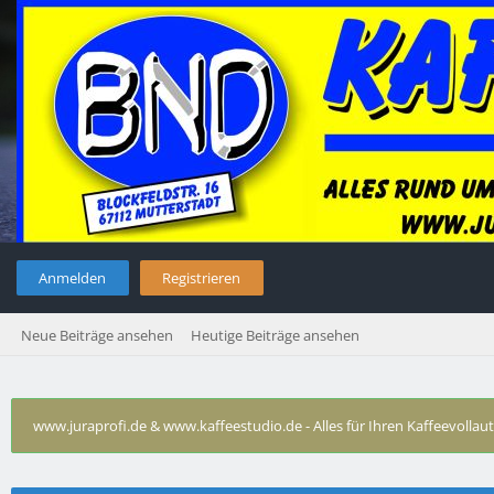
Anmelden
Registrieren
Neue Beiträge ansehen
Heutige Beiträge ansehen
www.juraprofi.de & www.kaffeestudio.de - Alles für Ihren Kaffeevolla
Technische Probleme DeLonghi
›
De'Longhi ESAM 3500 S: Lau