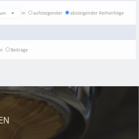
in
aufsteigender
absteigender Reihenfolge
en
Beiträge