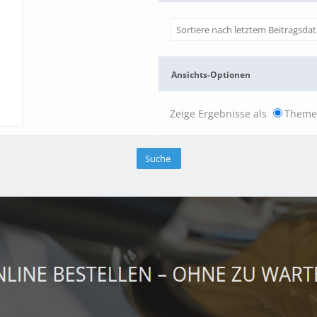
Ansichts-Optionen
Zeige Ergebnisse als
Them