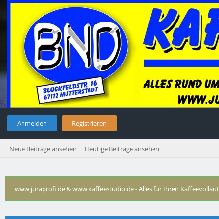
Anmelden
Registrieren
Neue Beiträge ansehen
Heutige Beiträge ansehen
www.juraprofi.de & www.kaffeestudio.de - Alles für Ihren Kaffeevolla