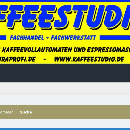
utomaten
›
Suche