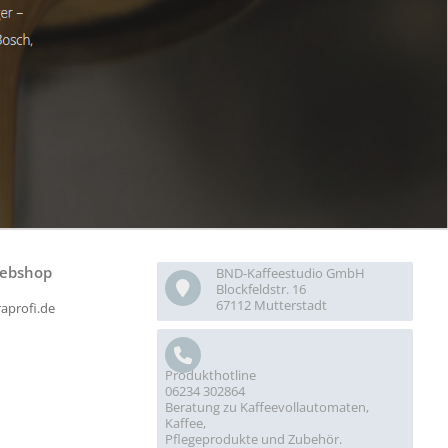
ebshop
BND-Kaffeestudio GmbH
Blockfeldstr. 16
67112 Mutterstadt
raprofi.de
Produkthotline
06234 302864
Beratung zu Kaffeevollautomaten,
Kaffee,
Pflegeprodukte und Zubehör.