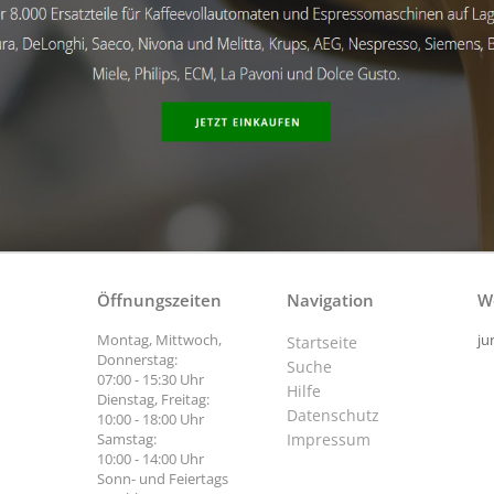
Öffnungszeiten
Navigation
W
Montag, Mittwoch,
ju
Startseite
Donnerstag:
Suche
07:00 - 15:30 Uhr
Hilfe
Dienstag, Freitag:
Datenschutz
10:00 - 18:00 Uhr
Samstag:
Impressum
10:00 - 14:00 Uhr
Sonn- und Feiertags