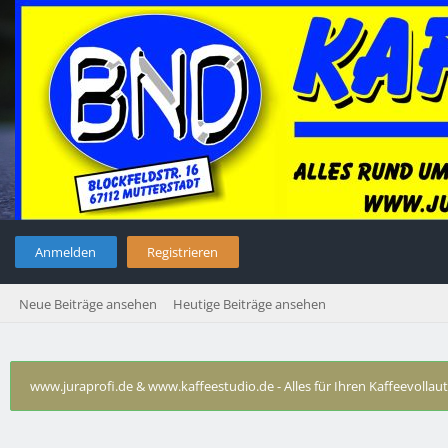
Anmelden
Registrieren
Neue Beiträge ansehen
Heutige Beiträge ansehen
www.juraprofi.de & www.kaffeestudio.de - Alles für Ihren Kaffeevolla
Technische Probleme Krups
›
Krups Orchestro Dialog im unde