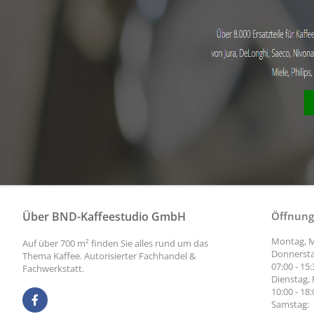
Über BND-Kaffeestudio GmbH
Öffnung
Montag, M
Auf über 700 m² finden Sie alles rund um das
Donnersta
Thema Kaffee. Autorisierter Fachhandel &
07:00 - 15
Fachwerkstatt.
Dienstag, 
10:00 - 18
Samstag: