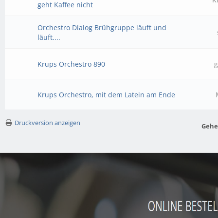
geht Kaffee nicht
Orchestro Dialog Brühgruppe läuft und
läuft....
Krups Orchestro 890
g
Krups Orchestro, mit dem Latein am Ende
Druckversion anzeigen
Gehe