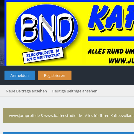
Anmelden
Registrieren
Neue Beiträge ansehen
Heutige Beiträge ansehen
www.juraprofi.de & www.kaffeestudio.de - Alles für Ihren Kaffeevolla
Technische Probleme Krups
›
Orchestro Dialog