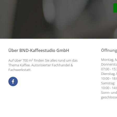
Über BND-Kaffeestudio GmbH
Öffnung
Montag, M
Auf über 700 m² finden Sie alles rund um das
Donnersta
Thema Kaffee. Autorisierter Fachhandel &
07:00 - 15
Fachwerkstatt.
Dienstag, 
10:00 - 18
Samstag:
10:00 - 14
Sonn- und
geschloss