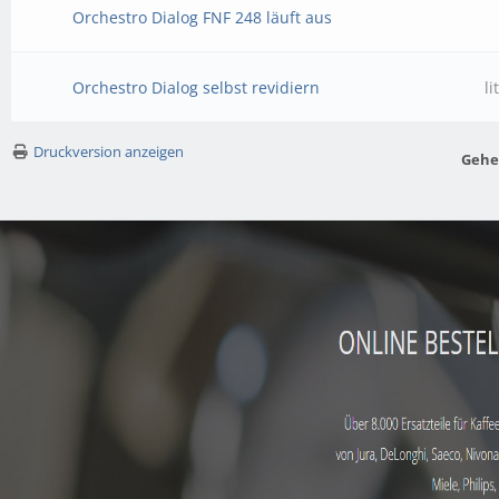
Orchestro Dialog FNF 248 läuft aus
Orchestro Dialog selbst revidiern
li
Druckversion anzeigen
Gehe