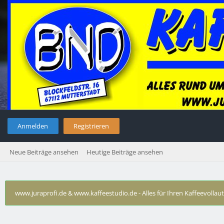
Anmelden
Registrieren
Neue Beiträge ansehen
Heutige Beiträge ansehen
www.juraprofi.de & www.kaffeestudio.de - Alles für Ihren Kaffeevolla
Technische Probleme Saeco - Phillips - Spidem - Solis - Rotel usw.
›
Sa