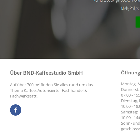
Über BND-Kaffeestudio GmbH
Öffnung
Montag, M
Auf über 700 m² finden Sie alles rund um das
Donnersta
Thema Kaffee. Autorisierter Fachhandel &
07:00 - 15
Fachwerkstatt.
Dienstag, 
10:00 - 18
Samstag:
10:00 - 14
Sonn- und
geschloss