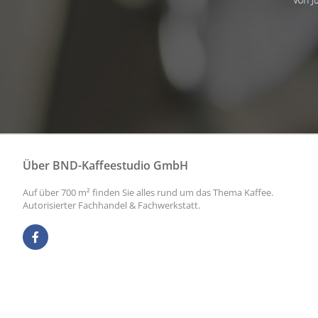
Über BND-Kaffeestudio GmbH
Auf über 700 m² finden Sie alles rund um das Thema Kaffee.
Autorisierter Fachhandel & Fachwerkstatt.