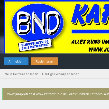
Anmelden
Registrieren
Neue Beiträge ansehen
Heutige Beiträge ansehen
www.juraprofi.de & www.kaffeestudio.de - Alles für Ihren Kaffeevolla
Saeco Royal classic Brühgruppe zusammensetzen
›
Wer schrieb?