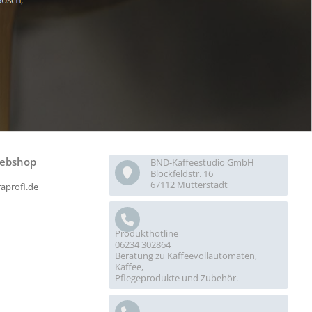
ebshop
BND-Kaffeestudio GmbH
Blockfeldstr. 16
67112 Mutterstadt
raprofi.de
Produkthotline
06234 302864
Beratung zu Kaffeevollautomaten,
Kaffee,
Pflegeprodukte und Zubehör.