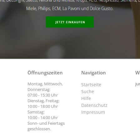
Öffnungszeiten
Navigation
W
Montag, Mittwoch,
ju
Startseite
Donnerstag:
Suche
07:00 - 15:30 Uhr
Hilfe
Dienstag, Freitag:
Datenschutz
10:00 - 18:00 Uhr
Samstag:
Impressum
10:00 - 14:00 Uhr
Sonn- und Feiertags
geschlossen.