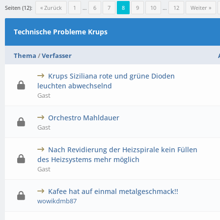
Seiten (12):
« Zurück
1
…
6
7
8
9
10
…
12
Weiter »
Technische Probleme Krups
Thema
/
Verfasser
Krups Siziliana rote und grüne Dioden
0 Bewertung(en) - 0 von 5 durchschnittlich
1
2
3
4
5
leuchten abwechselnd
Gast
Orchestro Mahldauer
0 Bewertung(en) - 0 von 5 durchschnittlich
1
2
3
4
5
Gast
Nach Revidierung der Heizspirale kein Füllen
0 Bewertung(en) - 0 von 5 durchschnittlich
1
2
3
4
5
des Heizsystems mehr möglich
Gast
Kafee hat auf einmal metalgeschmack!!
0 Bewertung(en) - 0 von 5 durchschnittlich
1
2
3
4
5
wowikdmb87