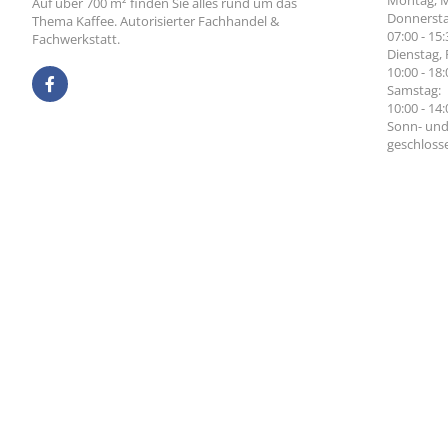
Auf über 700 m² finden Sie alles rund um das
Donnersta
Thema Kaffee. Autorisierter Fachhandel &
07:00 - 15
Fachwerkstatt.
Dienstag, 
10:00 - 18
Samstag:
10:00 - 14
Sonn- und
geschloss