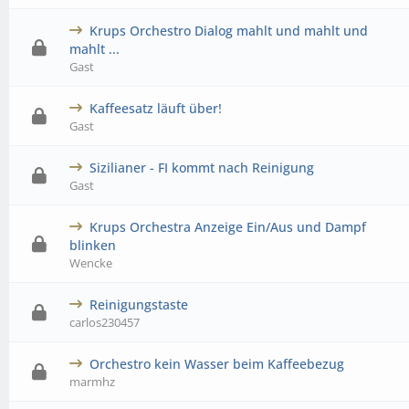
Krups Orchestro Dialog mahlt und mahlt und
0 Bewertung(en) - 0 von 5 durchschnittlich
1
2
3
4
5
mahlt ...
Gast
Kaffeesatz läuft über!
0 Bewertung(en) - 0 von 5 durchschnittlich
1
2
3
4
5
Gast
Sizilianer - FI kommt nach Reinigung
0 Bewertung(en) - 0 von 5 durchschnittlich
1
2
3
4
5
Gast
Krups Orchestra Anzeige Ein/Aus und Dampf
0 Bewertung(en) - 0 von 5 durchschnittlich
1
2
3
4
5
blinken
Wencke
Reinigungstaste
0 Bewertung(en) - 0 von 5 durchschnittlich
1
2
3
4
5
carlos230457
Orchestro kein Wasser beim Kaffeebezug
0 Bewertung(en) - 0 von 5 durchschnittlich
1
2
3
4
5
marmhz