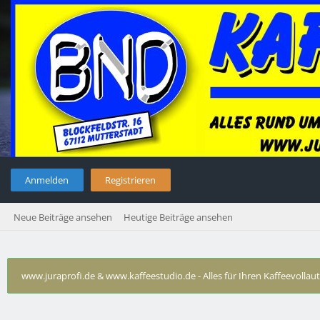
Anmelden
Registrieren
Neue Beiträge ansehen
Heutige Beiträge ansehen
www.juraprofi.de & www.kaffeestudio.de - Alles für Ihren Kaffeevolla
Technische Probleme Krups