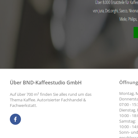
Über BND-Kaffeestudio GmbH
Öffnung
Montag, M
Auf über 700 m² finden Sie alles rund um das
Donnersta
Thema Kaffee. Autorisierter Fachhandel &
07:00 - 15
Fachwerkstatt.
Dienstag, 
10:00 - 18
Samstag:
10:00 - 14
Sonn- und
geschloss