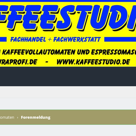
utomaten
›
Forenmeldung