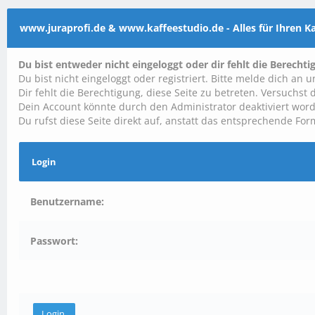
www.juraprofi.de & www.kaffeestudio.de - Alles für Ihren 
Du bist entweder nicht eingeloggt oder dir fehlt die Berechti
Du bist nicht eingeloggt oder registriert. Bitte melde dich an
Dir fehlt die Berechtigung, diese Seite zu betreten. Versuchs
Dein Account könnte durch den Administrator deaktiviert word
Du rufst diese Seite direkt auf, anstatt das entsprechende F
Login
Benutzername:
Passwort: