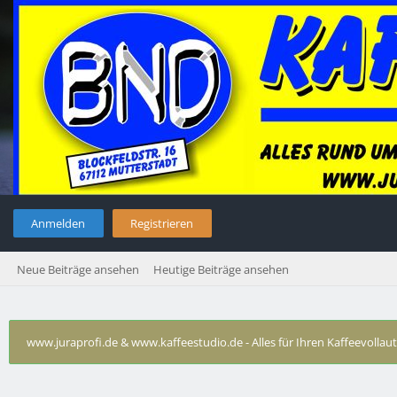
Anmelden
Registrieren
Neue Beiträge ansehen
Heutige Beiträge ansehen
www.juraprofi.de & www.kaffeestudio.de - Alles für Ihren Kaffeevolla