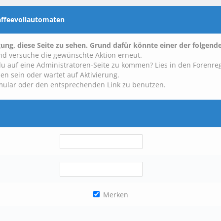
Kaffeevollautomaten
gung, diese Seite zu sehen. Grund dafür könnte einer der folgende
 und versuche die gewünschte Aktion erneut.
t du auf eine Administratoren-Seite zu kommen? Lies in den Forenre
en sein oder wartet auf Aktivierung.
ormular oder den entsprechenden Link zu benutzen.
Merken