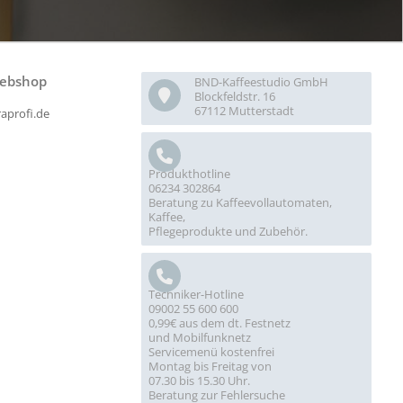
ebshop
BND-Kaffeestudio GmbH
Blockfeldstr. 16
67112 Mutterstadt
raprofi.de
Produkthotline
06234 302864
Beratung zu Kaffeevollautomaten,
Kaffee,
Pflegeprodukte und Zubehör.
Techniker-Hotline
09002 55 600 600
0,99€ aus dem dt. Festnetz
und Mobilfunknetz
Servicemenü kostenfrei
Montag bis Freitag von
07.30 bis 15.30 Uhr.
Beratung zur Fehlersuche