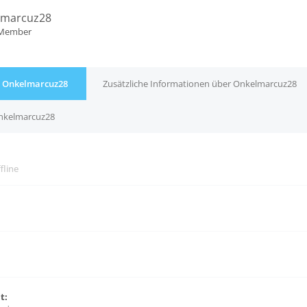
lmarcuz28
 Member
r Onkelmarcuz28
Zusätzliche Informationen über Onkelmarcuz28
Onkelmarcuz28
fline
t: