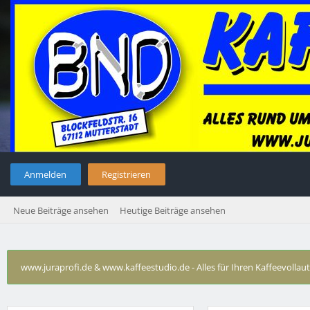
Anmelden
Registrieren
Neue Beiträge ansehen
Heutige Beiträge ansehen
www.juraprofi.de & www.kaffeestudio.de - Alles für Ihren Kaffeevolla