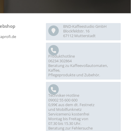
ebshop
BND-Kaffeestudio GmbH
Blockfeldstr. 16
67112 Mutterstadt
raprofi.de
Produkthotline
06234 302864
Beratung zu Kaffeevollautomaten,
Kaffee,
Pflegeprodukte und Zubehör.
Techniker-Hotline
09002 55 600 600
0,99€ aus dem dt. Festnetz
und Mobilfunknetz
Servicemenü kostenfrei
Montag bis Freitag von
07.30 bis 15.30 Uhr.
Beratung zur Fehlersuche