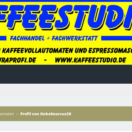
utomaten
›
Profil von Onkelmarcuz28