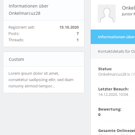
Informationen über
Onke
Onkelmarcuz28
Junior
Registriert seit:
15.10.2020
Posts:
7
Informationen übe
Threads:
1
Kontaktdetails für 
Custom
Status:
Lorem ipsum dolor sit amet,
Onkelmarcuz28 is
Of
consetetur sadipscing elitr, sed diam
nonumy eirmod tempor...
Letzter Besuch:
14.12.2020, 10:04
Bewertung:
0
Gesamte Onlinezei