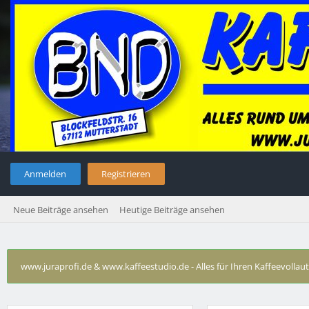
Anmelden
Registrieren
Neue Beiträge ansehen
Heutige Beiträge ansehen
www.juraprofi.de & www.kaffeestudio.de - Alles für Ihren Kaffeevolla