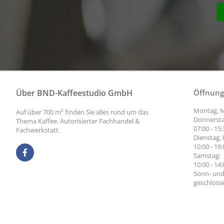
Über BND-Kaffeestudio GmbH
Öffnung
Montag, M
Auf über 700 m² finden Sie alles rund um das
Donnersta
Thema Kaffee. Autorisierter Fachhandel &
07:00 - 15
Fachwerkstatt.
Dienstag, 
10:00 - 18
Samstag:
10:00 - 14
Sonn- und
geschloss