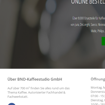
Über BND-Kaffeestudio GmbH
Öffnung
Montag, M
Auf über 700 m² finden Sie alles rund um das
Donnersta
Thema Kaffee. Autorisierter Fachhandel &
07:00 - 15
Fachwerkstatt.
Dienstag, 
10:00 - 18