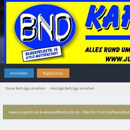
Anmelden
Registrieren
Neue Beiträge ansehen
Heutige Beiträge ansehen
www.juraprofi.de & www.kaffeestudio.de - Alles für Ihren Kaffeevolla
Technische Probleme Krups
›
Krups Orchestro - Wasser läuft 