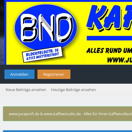
Anmelden
Registrieren
Neue Beiträge ansehen
Heutige Beiträge ansehen
www.juraprofi.de & www.kaffeestudio.de - Alles für Ihren Kaffeevolla
Technische Probleme DeLonghi
›
De Longhi ESAM 4506 mit de