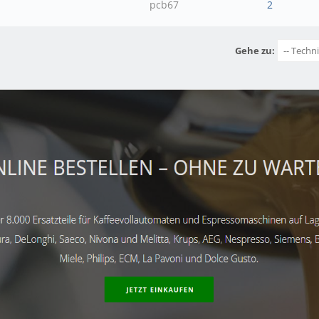
pcb67
2
Gehe zu: