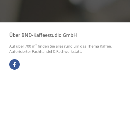
Über BND-Kaffeestudio GmbH
Auf über 700 m² finden Sie alles rund um das Thema Kaffee.
Autorisierter Fachhandel & Fachwerkstatt.