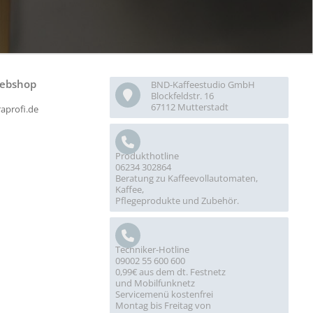
ebshop
BND-Kaffeestudio GmbH
Blockfeldstr. 16
67112 Mutterstadt
raprofi.de
Produkthotline
06234 302864
Beratung zu Kaffeevollautomaten,
Kaffee,
Pflegeprodukte und Zubehör.
Techniker-Hotline
09002 55 600 600
0,99€ aus dem dt. Festnetz
und Mobilfunknetz
Servicemenü kostenfrei
Montag bis Freitag von