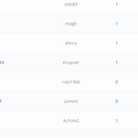
tobi83
1
mogh
1
kleira
1
cht
Krupser
1
rojo1966
0
f
Lemmi
0
AchimG
1