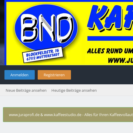
Anmelden
Registrieren
Neue Beiträge ansehen
Heutige Beiträge ansehen
www.juraprofi.de & www.kaffeestudio.de - Alles für Ihren Kaffeevolla
Revision kein Wasser mehr