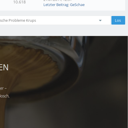
10.618
Letzter Beitrag
:
GeSchae