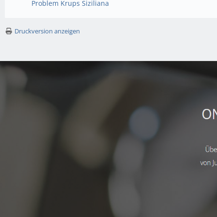
Problem Krups Siziliana
Druckversion anzeigen