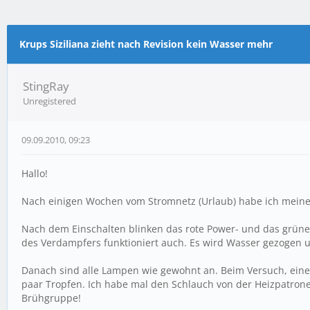
Krups Siziliana zieht nach Revision kein Wasser mehr
0 Bewertung(en) - 0 im Durchschnitt
1
2
3
4
5
StingRay
Unregistered
09.09.2010, 09:23
Hallo!
Nach einigen Wochen vom Stromnetz (Urlaub) habe ich meine Si
Nach dem Einschalten blinken das rote Power- und das grün
des Verdampfers funktioniert auch. Es wird Wasser gezogen un
Danach sind alle Lampen wie gewohnt an. Beim Versuch, einen
paar Tropfen. Ich habe mal den Schlauch von der Heizpatron
Brühgruppe!