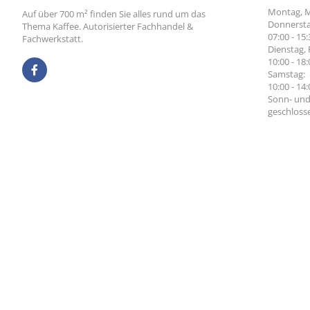
Montag, M
Auf über 700 m² finden Sie alles rund um das
Donnersta
Thema Kaffee. Autorisierter Fachhandel &
07:00 - 15
Fachwerkstatt.
Dienstag, 
10:00 - 18
Samstag:
10:00 - 14
Sonn- und
geschloss