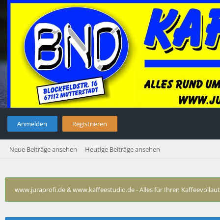
Anmelden
Registrieren
Neue Beiträge ansehen
Heutige Beiträge ansehen
www.juraprofi.de & www.kaffeestudio.de - Alles für Ihren Kaffeevolla
Technische Probleme Jura Impressa
›
Jura ENA3 spült nicht ric