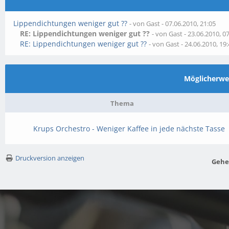
Lippendichtungen weniger gut ??
- von Gast - 07.06.2010, 21:05
RE: Lippendichtungen weniger gut ??
- von Gast - 23.06.2010, 0
RE: Lippendichtungen weniger gut ??
- von Gast - 24.06.2010, 19
Möglicherw
Thema
Krups Orchestro - Weniger Kaffee in jede nächste Tasse
Druckversion anzeigen
Gehe