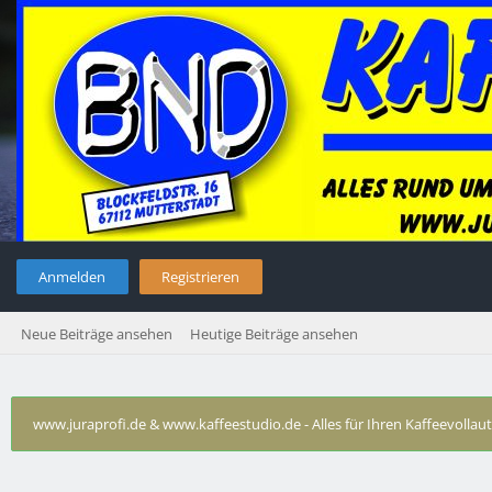
Anmelden
Registrieren
Neue Beiträge ansehen
Heutige Beiträge ansehen
www.juraprofi.de & www.kaffeestudio.de - Alles für Ihren Kaffeevolla
Technische Probleme Krups
›
Lippendichtungen weniger gut 