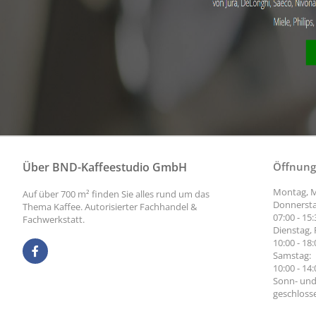
Über BND-Kaffeestudio GmbH
Öffnung
Montag, M
Auf über 700 m² finden Sie alles rund um das
Donnersta
Thema Kaffee. Autorisierter Fachhandel &
07:00 - 15
Fachwerkstatt.
Dienstag, 
10:00 - 18
Samstag:
10:00 - 14
Sonn- und
geschloss