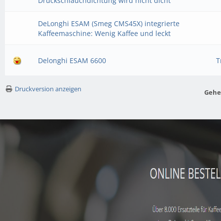
Druckschlauchdichtung wird nicht dicht
DeLonghi ESAM (Smeg CMS45X) integrierte
Kaffeemaschine: Wenig Kaffee und leckt
Delonghi ESAM 6600
T
Druckversion anzeigen
Gehe