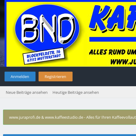
Anmelden
Registrieren
Neue Beiträge ansehen
Heutige Beiträge ansehen
www.juraprofi.de & www.kaffeestudio.de - Alles für Ihren Kaffeevolla
Technische Probleme DeLonghi
›
deLonghi ESAM 6600 kein Mil