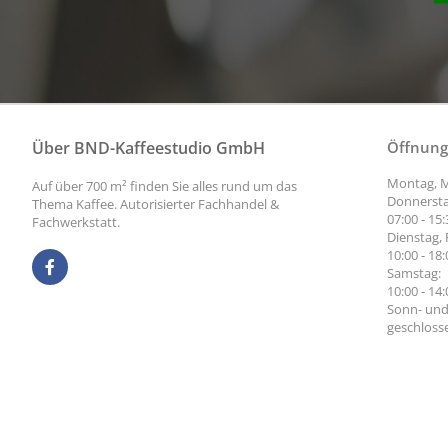
Über BND-Kaffeestudio GmbH
Öffnung
Montag, M
Auf über 700 m² finden Sie alles rund um das
Donnersta
Thema Kaffee. Autorisierter Fachhandel &
07:00 - 15
Fachwerkstatt.
Dienstag, 
10:00 - 18
Samstag:
10:00 - 14
Sonn- und
geschloss