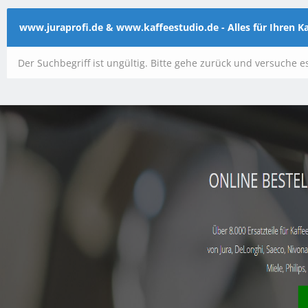
www.juraprofi.de & www.kaffeestudio.de - Alles für Ihren 
Der Suchbegriff ist ungültig. Bitte gehe zurück und versuche e