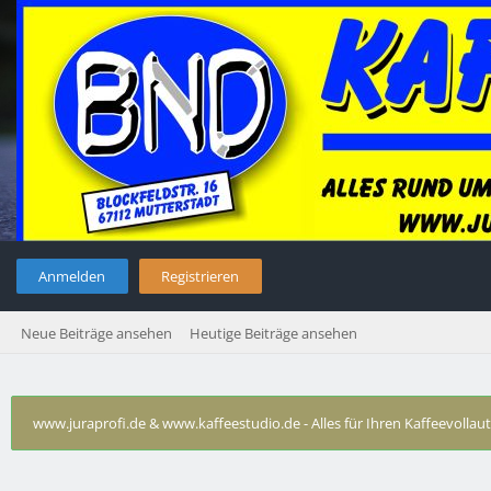
Anmelden
Registrieren
Neue Beiträge ansehen
Heutige Beiträge ansehen
www.juraprofi.de & www.kaffeestudio.de - Alles für Ihren Kaffeevolla