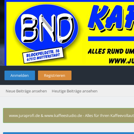
Anmelden
Registrieren
Neue Beiträge ansehen
Heutige Beiträge ansehen
www.juraprofi.de & www.kaffeestudio.de - Alles für Ihren Kaffeevolla