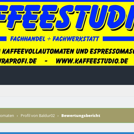
utomaten
›
Profil von Baldur02
›
Bewertungsbericht