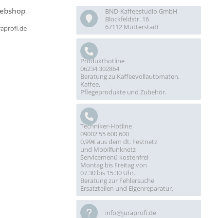
ebshop
BND-Kaffeestudio GmbH
Blockfeldstr. 16
67112 Mutterstadt
raprofi.de
Produkthotline
06234 302864
Beratung zu Kaffeevollautomaten,
Kaffee,
Pflegeprodukte und Zubehör.
Techniker-Hotline
09002 55 600 600
0,99€ aus dem dt. Festnetz
und Mobilfunknetz
Servicemenü kostenfrei
Montag bis Freitag von
07.30 bis 15.30 Uhr.
Beratung zur Fehlersuche
Ersatzteilen und Eigenreparatur.
info@juraprofi.de