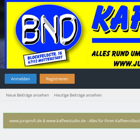
Anmelden
Registrieren
Neue Beiträge ansehen
Heutige Beiträge ansehen
www.juraprofi.de & www.kaffeestudio.de - Alles für Ihren Kaffeevolla