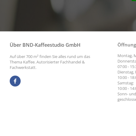
Über BND-Kaffeestudio GmbH
Öffnung
Montag, M
Auf über 700 m² finden Sie alles rund um das
Donnersta
Thema Kaffee. Autorisierter Fachhandel &
07:00 - 15
Fachwerkstatt.
Dienstag, 
10:00 - 18
Samstag:
10:00 - 14
Sonn- und
geschloss