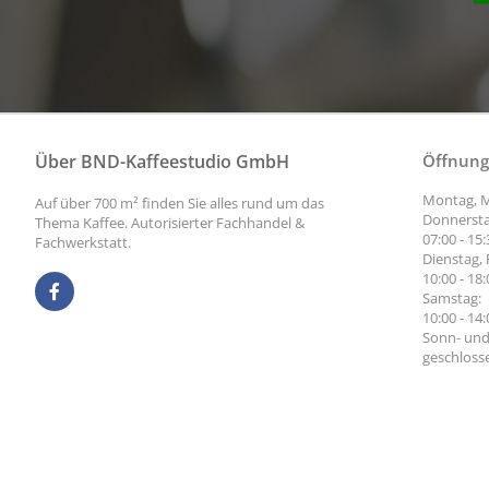
Über BND-Kaffeestudio GmbH
Öffnung
Montag, M
Auf über 700 m² finden Sie alles rund um das
Donnersta
Thema Kaffee. Autorisierter Fachhandel &
07:00 - 15
Fachwerkstatt.
Dienstag, 
10:00 - 18
Samstag:
10:00 - 14
Sonn- und
geschloss