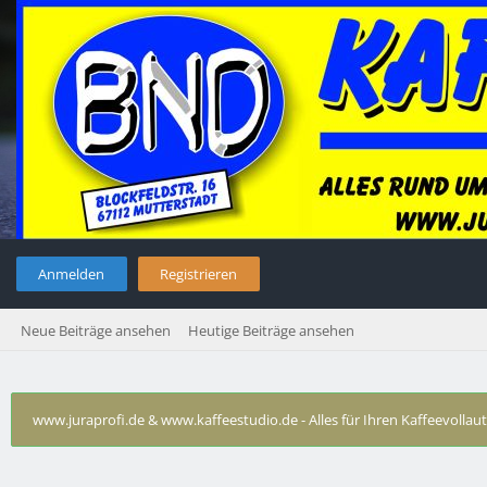
Anmelden
Registrieren
Neue Beiträge ansehen
Heutige Beiträge ansehen
www.juraprofi.de & www.kaffeestudio.de - Alles für Ihren Kaffeevolla