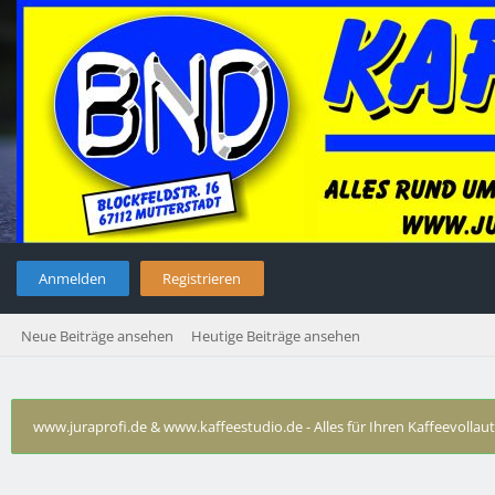
Anmelden
Registrieren
Neue Beiträge ansehen
Heutige Beiträge ansehen
www.juraprofi.de & www.kaffeestudio.de - Alles für Ihren Kaffeevolla