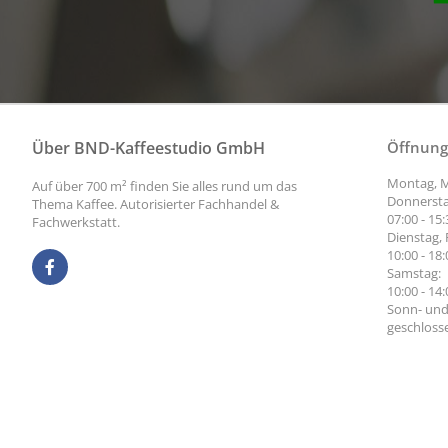
Über BND-Kaffeestudio GmbH
Öffnung
Montag, M
Auf über 700 m² finden Sie alles rund um das
Donnersta
Thema Kaffee. Autorisierter Fachhandel &
07:00 - 15
Fachwerkstatt.
Dienstag, 
10:00 - 18
Samstag:
10:00 - 14
Sonn- und
geschloss