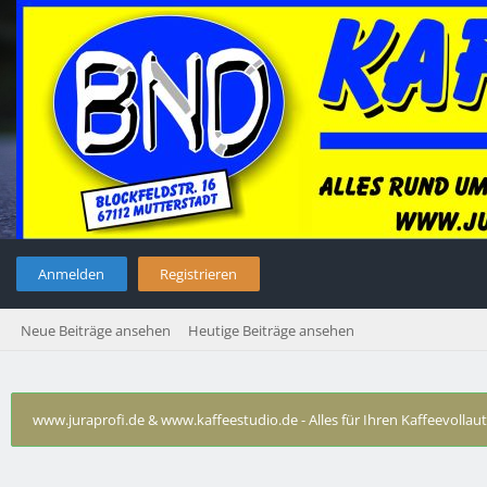
Anmelden
Registrieren
Neue Beiträge ansehen
Heutige Beiträge ansehen
www.juraprofi.de & www.kaffeestudio.de - Alles für Ihren Kaffeevolla