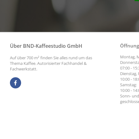
Über BND-Kaffeestudio GmbH
Öffnung
Montag, M
Auf über 700 m² finden Sie alles rund um das
Donnersta
Thema Kaffee. Autorisierter Fachhandel &
07:00 - 15
Fachwerkstatt.
Dienstag, 
10:00 - 18
Samstag:
10:00 - 14
Sonn- und
geschloss