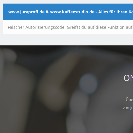
www.juraprofi.de & www.kaffeestudio.de - Alles für Ihren 
Falscher Autorisierungscode! Greifst du auf diese Funktion au