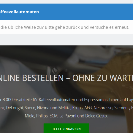
Kaffeevollautomaten
f die übliche Weise zu? Bitte gehe zurück und versuche es erneut.