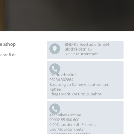
ebshop
BND-Kaffeestudio GmbH
Blockfeldstr. 16
67112 Mutterstadt
raprofi.de
Produkthotline
06234 302864
Beratung zu Kaffeevollautomaten,
Kaffee,
Pflegeprodukte und Zubehör.
Techniker-Hotline
09002 55 600 600
0,99€ aus dem dt. Festnetz
und Mobilfunknetz
Servicemenü kostenfrei