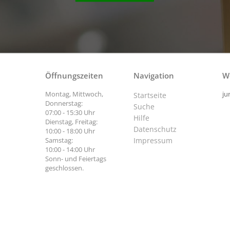
Öffnungszeiten
Navigation
W
Montag, Mittwoch,
ju
Startseite
Donnerstag:
Suche
07:00 - 15:30 Uhr
Hilfe
Dienstag, Freitag:
Datenschutz
10:00 - 18:00 Uhr
Samstag:
Impressum
10:00 - 14:00 Uhr
Sonn- und Feiertags
geschlossen.