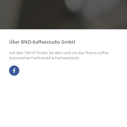
Über BND-Kaffeestudio GmbH
Auf über 700 m² finden Sie alles rund um das Thema Kaffee.
Autorisierter Fachhandel & Fachwerkstatt.