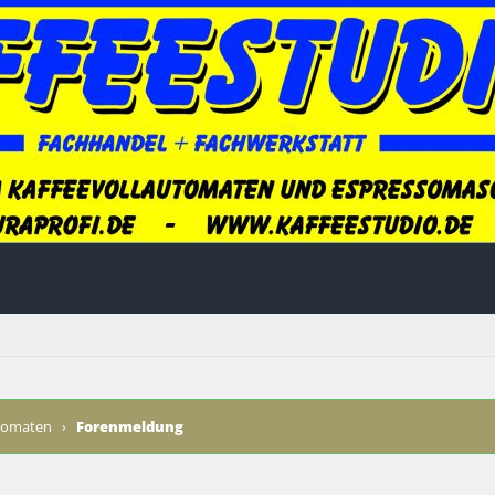
utomaten
›
Forenmeldung