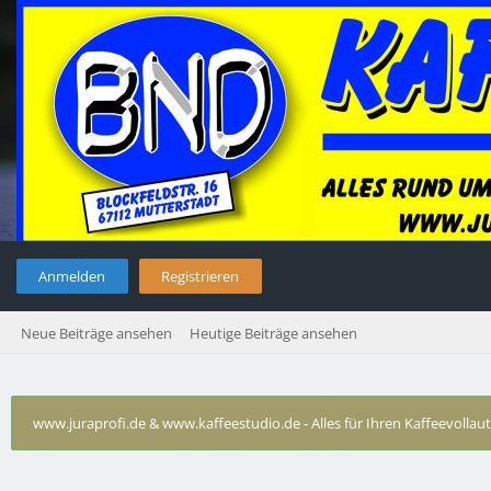
Anmelden
Registrieren
Neue Beiträge ansehen
Heutige Beiträge ansehen
www.juraprofi.de & www.kaffeestudio.de - Alles für Ihren Kaffeevolla