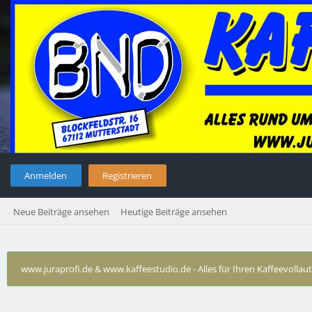
Anmelden
Registrieren
Neue Beiträge ansehen
Heutige Beiträge ansehen
www.juraprofi.de & www.kaffeestudio.de - Alles für Ihren Kaffeevolla