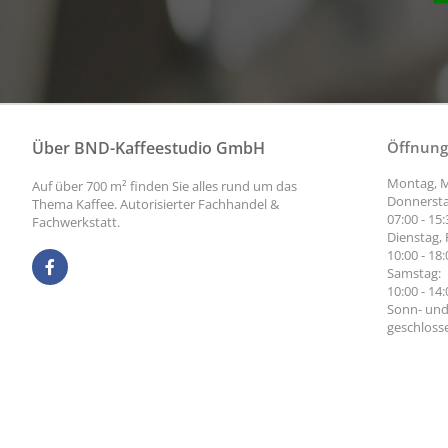
Über BND-Kaffeestudio GmbH
Öffnung
Montag, M
Auf über 700 m² finden Sie alles rund um das
Donnersta
Thema Kaffee. Autorisierter Fachhandel &
07:00 - 15
Fachwerkstatt.
Dienstag, 
10:00 - 18
Samstag:
10:00 - 14
Sonn- und
geschloss