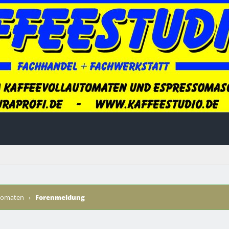
utomaten
›
Forenmeldung