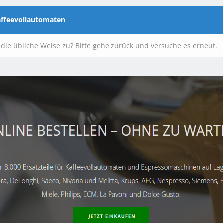
Kaffeevollautomaten
f die übliche Weise zu? Bitte gehe zurück und versuche es erneut.