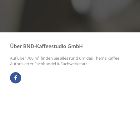
Über BND-Kaffeestudio GmbH
Auf über 700 m² finden Sie alles rund um das Thema Kaffee.
Autorisierter Fachhandel & Fachwerkstatt.