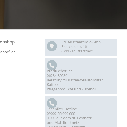
ebshop
BND-Kaffeestudio GmbH
Blockfeldstr. 16
67112 Mutterstadt
raprofi.de
Produkthotline
06234 302864
Beratung zu Kaffeevollautomaten,
Kaffee,
Pflegeprodukte und Zubehör.
Techniker-Hotline
09002 55 600 600
0,99€ aus dem dt. Festnetz
und Mobilfunknetz
Servicemenü kostenfrei