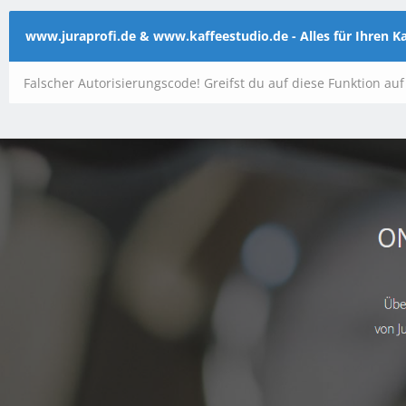
www.juraprofi.de & www.kaffeestudio.de - Alles für Ihren 
Falscher Autorisierungscode! Greifst du auf diese Funktion au