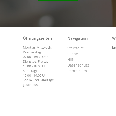
Öffnungszeiten
Navigation
W
Montag, Mittwoch,
ju
Startseite
Donnerstag:
Suche
07:00 - 15:30 Uhr
Hilfe
Dienstag, Freitag:
Datenschutz
10:00 - 18:00 Uhr
Samstag:
Impressum
10:00 - 14:00 Uhr
Sonn- und Feiertags
geschlossen.