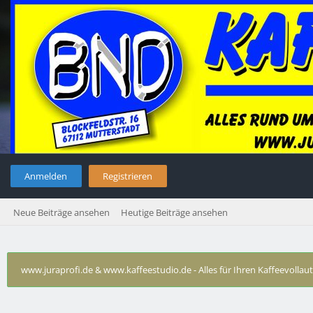
Anmelden
Registrieren
Neue Beiträge ansehen
Heutige Beiträge ansehen
www.juraprofi.de & www.kaffeestudio.de - Alles für Ihren Kaffeevolla