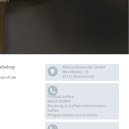
ebshop
BND-Kaffeestudio GmbH
Blockfeldstr. 16
67112 Mutterstadt
raprofi.de
Produkthotline
06234 302864
Beratung zu Kaffeevollautomaten,
Kaffee,
Pflegeprodukte und Zubehör.