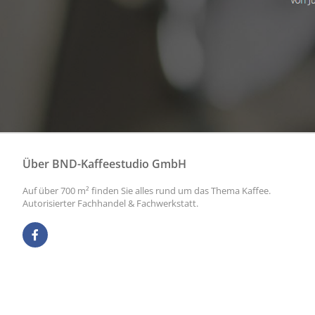
Über BND-Kaffeestudio GmbH
Auf über 700 m² finden Sie alles rund um das Thema Kaffee.
Autorisierter Fachhandel & Fachwerkstatt.