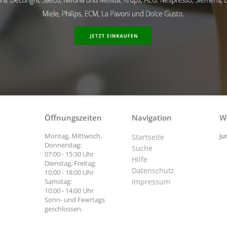
Öffnungszeiten
Navigation
W
Montag, Mittwoch,
ju
Startseite
Donnerstag:
Suche
07:00 - 15:30 Uhr
Hilfe
Dienstag, Freitag:
Datenschutz
10:00 - 18:00 Uhr
Samstag:
Impressum
10:00 - 14:00 Uhr
Sonn- und Feiertags
geschlossen.