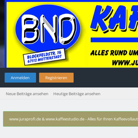
Anmelden
Registrieren
Neue Beiträge ansehen
Heutige Beiträge ansehen
www.juraprofi.de & www.kaffeestudio.de - Alles für Ihren Kaffeevolla
Mahlwerksaufnahmeschacht
›
Wer schrieb?