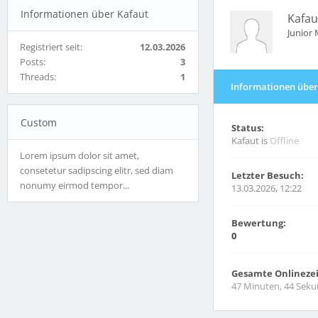
Informationen über Kafaut
Kafau
Junior
Registriert seit:
12.03.2026
Posts:
3
Threads:
1
Informationen über
Custom
Status:
Kafaut is
Offline
Lorem ipsum dolor sit amet,
consetetur sadipscing elitr, sed diam
Letzter Besuch:
nonumy eirmod tempor...
13.03.2026, 12:22
Bewertung:
0
Gesamte Onlinezei
47 Minuten, 44 Sek