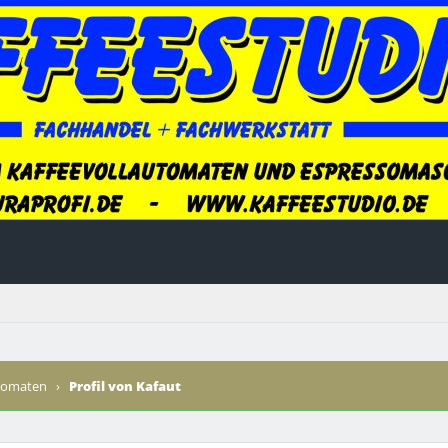
utomaten
›
Profil von Kafaut