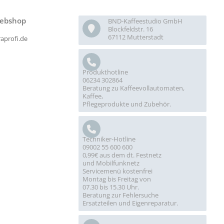
ebshop
BND-Kaffeestudio GmbH
Blockfeldstr. 16
67112 Mutterstadt
raprofi.de
Produkthotline
06234 302864
Beratung zu Kaffeevollautomaten,
Kaffee,
Pflegeprodukte und Zubehör.
Techniker-Hotline
09002 55 600 600
0,99€ aus dem dt. Festnetz
und Mobilfunknetz
Servicemenü kostenfrei
Montag bis Freitag von
07.30 bis 15.30 Uhr.
Beratung zur Fehlersuche
Ersatzteilen und Eigenreparatur.