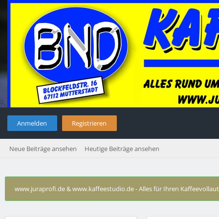
Anmelden
Registrieren
Neue Beiträge ansehen
Heutige Beiträge ansehen
www.juraprofi.de & www.kaffeestudio.de - Alles für Ihren Kaffeevolla