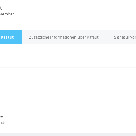
t
 Member
 Kafaut
Zusätzliche Informationen über Kafaut
Signatur vo
t:
unden