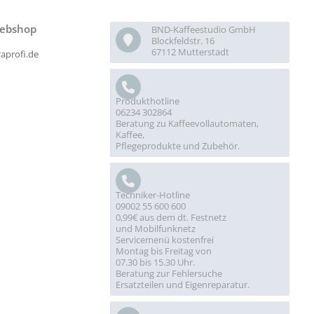
ebshop
BND-Kaffeestudio GmbH
Blockfeldstr. 16
67112 Mutterstadt
raprofi.de
Produkthotline
06234 302864
Beratung zu Kaffeevollautomaten,
Kaffee,
Pflegeprodukte und Zubehör.
Techniker-Hotline
09002 55 600 600
0,99€ aus dem dt. Festnetz
und Mobilfunknetz
Servicemenü kostenfrei
Montag bis Freitag von
07.30 bis 15.30 Uhr.
Beratung zur Fehlersuche
Ersatzteilen und Eigenreparatur.