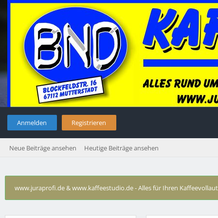
Anmelden
Registrieren
Neue Beiträge ansehen
Heutige Beiträge ansehen
www.juraprofi.de & www.kaffeestudio.de - Alles für Ihren Kaffeevolla