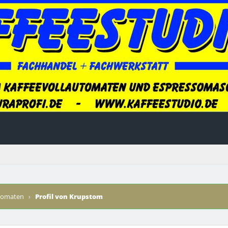
utomaten
›
Profil von Krupstom