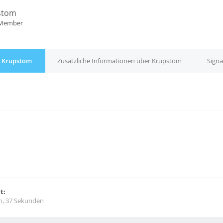
stom
 Member
r Krupstom
Zusätzliche Informationen über Krupstom
Sign
t:
n, 37 Sekunden