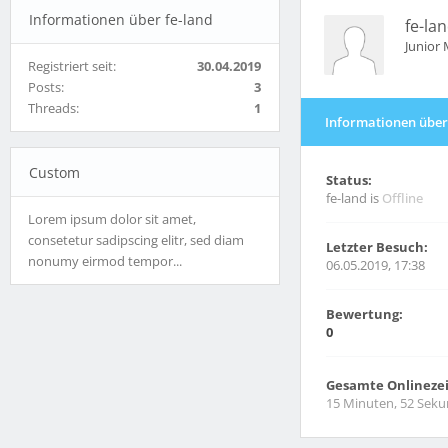
Informationen über fe-land
fe-la
Junior
Registriert seit:
30.04.2019
Posts:
3
Threads:
1
Informationen über
Custom
Status:
fe-land is
Offline
Lorem ipsum dolor sit amet,
consetetur sadipscing elitr, sed diam
Letzter Besuch:
nonumy eirmod tempor...
06.05.2019, 17:38
Bewertung:
0
Gesamte Onlinezei
15 Minuten, 52 Sek