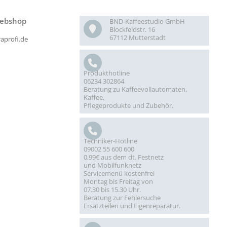
ebshop
BND-Kaffeestudio GmbH
Blockfeldstr. 16
67112 Mutterstadt
raprofi.de
Produkthotline
06234 302864
Beratung zu Kaffeevollautomaten,
Kaffee,
Pflegeprodukte und Zubehör.
Techniker-Hotline
09002 55 600 600
0,99€ aus dem dt. Festnetz
und Mobilfunknetz
Servicemenü kostenfrei
Montag bis Freitag von
07.30 bis 15.30 Uhr.
Beratung zur Fehlersuche
Ersatzteilen und Eigenreparatur.