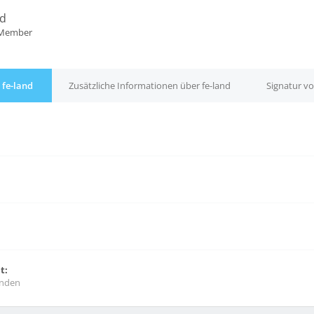
nd
 Member
 fe-land
Zusätzliche Informationen über fe-land
Signatur vo
t:
unden