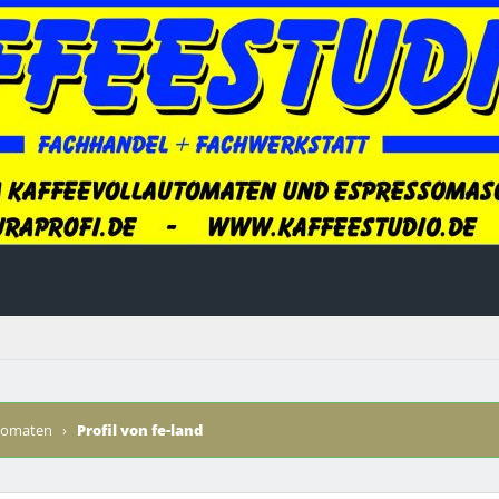
utomaten
›
Profil von fe-land