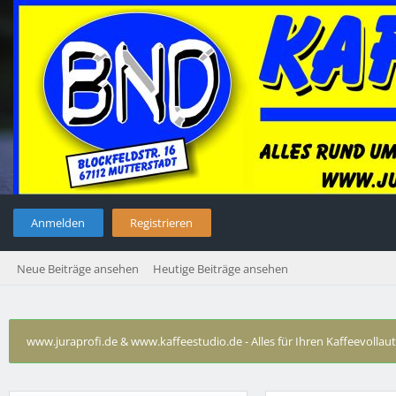
Anmelden
Registrieren
Neue Beiträge ansehen
Heutige Beiträge ansehen
www.juraprofi.de & www.kaffeestudio.de - Alles für Ihren Kaffeevolla