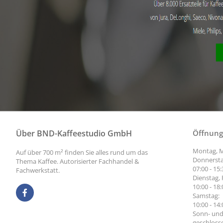
Über BND-Kaffeestudio GmbH
Öffnung
Montag, M
Auf über 700 m² finden Sie alles rund um das
Donnersta
Thema Kaffee. Autorisierter Fachhandel &
07:00 - 15
Fachwerkstatt.
Dienstag, 
10:00 - 18
Samstag:
10:00 - 14
Sonn- und
geschloss