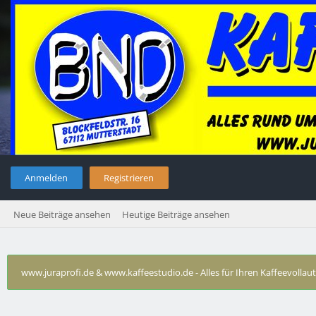
Anmelden
Registrieren
Neue Beiträge ansehen
Heutige Beiträge ansehen
www.juraprofi.de & www.kaffeestudio.de - Alles für Ihren Kaffeevolla